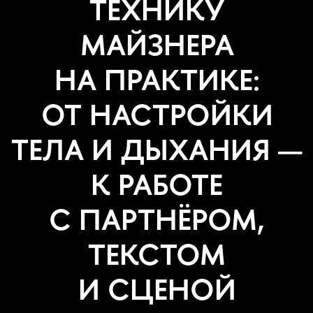
Это очная практическая программа
по технике Майзнера для тех, кто
уже имеет базу в актёрском
мастерстве и хочет развить более
точное, живое и честное
существование в сцене.
В центре курса — внимание
к партнёру, инстинктивная реакция
в моменте и работа «здесь
и сейчас». Участники проходят путь
от индивидуальной
психофизической настройки
и дыхательно-голосовой опоры
до парных упражнений, работы
с повтором, сценической задачей
и текстом.
Финалом программы
становится внутренний показ
,