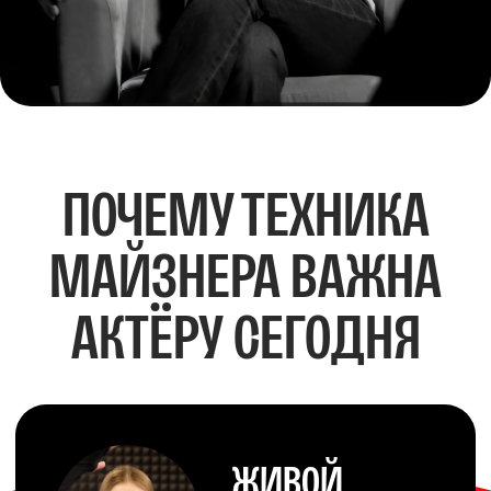
Работа строится не только
через психику, но и через
телесную настройку, дыхание
и звучание как основу
сценического действия.
ПЕРЕХОД
К СЦЕНЕ
И ТЕКСТУ
Упражнения не остаются
тренировкой ради
тренировки — они переводятся
в работу с текстом и реальными
сценическими задачами.