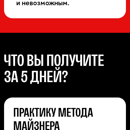
03
и голоса
Работа с дыханием как базой
для устойчивого звучания
и действия.
Голосовая настройка через
04
дыхание
Связь дыхания, внимания,
опоры и голосового
включения.
05
Партнёрская работа
Принципы взаимодействия
в паре, слушание, контакт,
наблюдение.