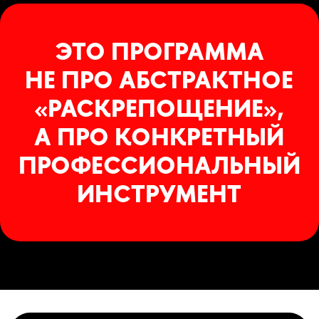
взаимодействия
в игровую ситуацию
основы разбора сцены
под задачи метода
УМЕТЬ:
применять базовые
принципы метода
в упражнениях
фиксировать телесные
импульсы и реакции
выполнять дыхательные
и голосовые упражнения
работать с повтором,
темпом, паузой
и напряжением
использовать навыки