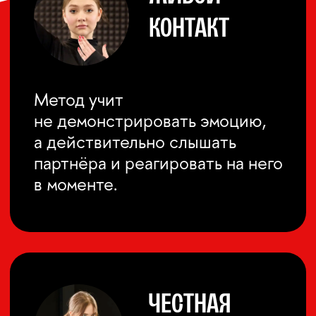
КОМУ ПОДОЙДЁТ
ПРОГРАММА
Программа рассчитана
на участников, у которых уже
есть базовая актёрская
подготовка:
актёры и обучающиеся
актёрскому мастерству
студенты театральных
и киношкол
актёры начального
и среднего уровня
режиссёры, сценаристы,
ведущие