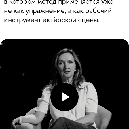
ЧЕСТНАЯ
РЕАКЦИЯ
Фокус смещается с «как
сыграть правильно» на «как
быть точным и настоящим
внутри сцены».
ТЕЛО,
ДЫХАНИЕ,
ГОЛОС