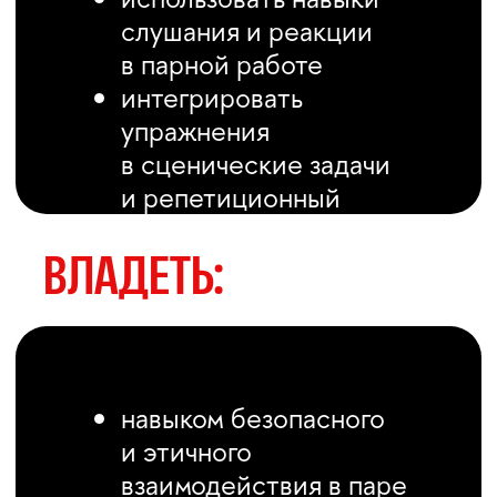
Оставьте заявку
на программу
«Актёрское мастерство
по технике Майзнера».
Менеджер свяжется
с вами, уточнит детали,
ответит на вопросы
по формату и поможет
с оформлением.
КОНТАКТЫ
Telegram:
@Dpoinstituteofcinema
Email: