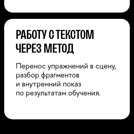
ПОСЛЕ ПРОГРАММЫ
УЧАСТНИКИ БУДУТ
ЗНАТЬ:
основные принципы
метода Майзнера
правила тренинга
и партнёрской
безопасности
связь дыхания, звучания
и эмоционального
состояния
механику повторов
и принципы удержания
контакта
способы переноса
партнёрского