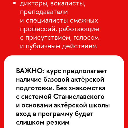
ИНСТРУМЕНТ
ПРОГРАММА
01
Введение в метод Майзнера
Знакомство с основными
принципами метода и логикой
работы в тренинге.
02
Индивидуальная настройка
Подготовка тела и внутренних
процессов к точному
сценическому присутствию.
Дыхание как опора звука