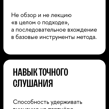
Инструмент повторов:
06
базовое упражнение
Освоение одного из
центральных элементов
метода Майзнера.
Инструмент повторов:
07
усложнения и вариативность
Работа с изменением
поведения, импульсом, паузой
и напряжением.
Переход от упражнений
08
к сценической задаче