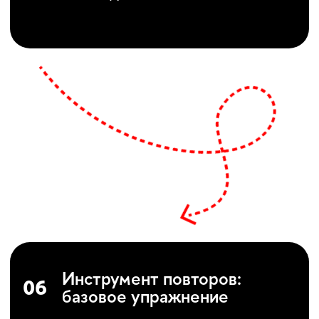
Актриса, педагог, ученица Светланы
Ефремовой. В рамках программы
Надежда Игошина проводит
участников через ключевые этапы
освоения техники Майзнера:
от психофизической настройки,
дыхания и голосовой опоры
до партнёрской работы,