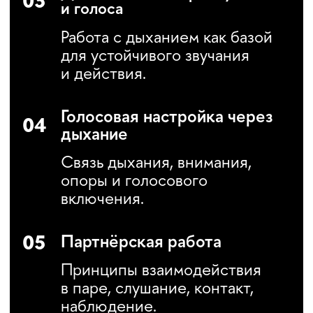
техникой реакции «здесь
и сейчас»
вариативным
использованием
повторов
навыком сборки сцены
с опорой на метод
Майзнера
ПРЕПОДАВАТЕЛЬ
ПРОГРАММЫ
ИГОШИНА
НАДЕЖДА
ОЛЕГОВНА