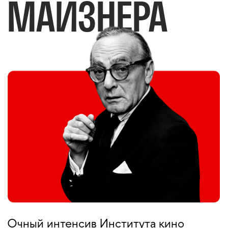
Очный интенсив Института кино
НИУ ВШЭ для актёров
и специалистов смежных
профессий, которые хотят глубже
работать с партнёром, вниманием,
дыханием, голосом и сценическим
присутствием.
20–24 апреля
С 17:45 до 22:45