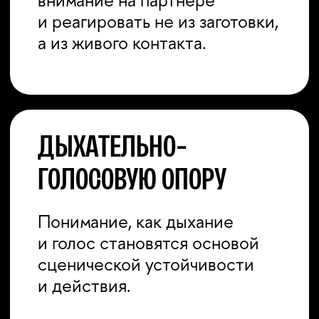
Как тренировочный
инструмент становится частью
сценического действия.
Работа с текстом через
09
метод Майзнера
Разбор сцен и применение
метода в репетиционном
процессе.
Подготовка финального
10
показа
Сборка сценического
материала и итоговый
внутренний показ.