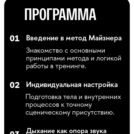
слушания и реакции
в парной работе
интегрировать
упражнения
в сценические задачи
и репетиционный
процесс
ВЛАДЕТЬ:
навыком безопасного
и этичного
взаимодействия в паре
техникой дыхательной
настройки перед
речевой и актёрской
работой
голосовой разминкой
с опорой на дыхание