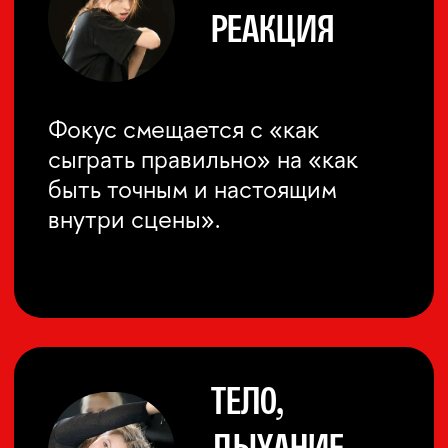
дикторы, вокалисты,
преподаватели
и специалисты смежных
профессий, работающие
с присутствием, голосом
и публичным действием
ВАЖНО: курс предполагает
наличие базовой актёрской
подготовки. Без знакомства
с системой Станиславского
и основами актёрской школы
вход в программу будет
слишком резким
и невозможным.