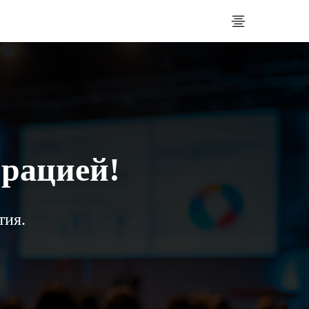
трацией!
тия.