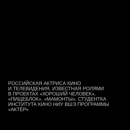
ЗАРЕГИСТРИРОВАТЬСЯ
НЕ СМОЖЕШЬ
БЫТЬ
ОФФЛАЙН?
МЫ ПРОВЕДЕМ ПРЯМУЮ
ТРАНСЛЯЦИЮ, ЧТОБЫ У ВАС БЫЛА
ВОЗМОЖНОСТЬ ПОСЕТИТЬ НАШ ДЕНЬ
ОТКРЫТЫХ ДВЕРЕЙ.
ЗАРЕГИСТРИРУЙТЕСЬ, ЧТОБЫ
ПОЛУЧИТЬ ДОСТУП К ТРАНСЛЯЦИИ 21
ДЕКАБРЯ!