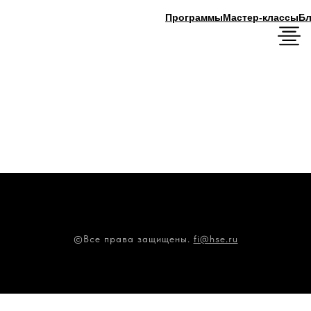
Программы
Мастер-классы
Блог
©Все права защищены
.
fi@hse.ru