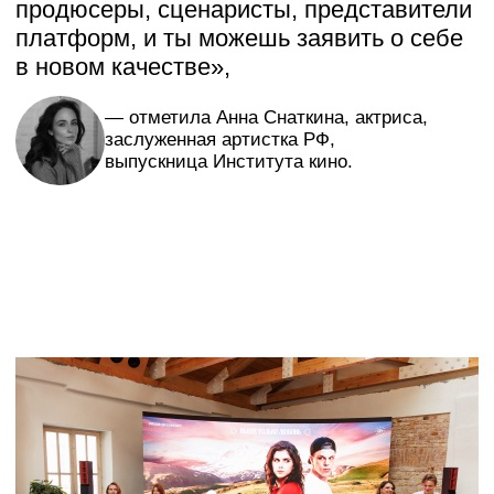
Быкова
«Перегонщики» — Юлия Шишина
«Вверх за мечтой» — Елизавета
Булатова, Игорь Степанов, Ксения
Дмитриева, Арина Алферова
«Ушастик» — Кирилл Хорошилов
«Избранные» — Анна Клыкова
«Мой питомец – дракон» — Милана
Файзеева
«Молодые родители» — Мария
Волкова
«Подземка» — Олеся Парасоцкая
«Только раз в году» — Никита
Жилинский
«ЖК "Новая Москва"» — Анастасия
Козлова
«Секундант» — Фёдор Ванюков
«Как стать Снегуркой» — Алёна
Моисеева
«Викуся» — Егор Тетерин
«Дай мне ключ» — Максимс
Богдановс
«Москва – Гагры» — Александр
Костромитин
«ГБУ "Жизнь"» — Арина