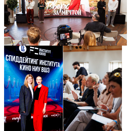
Сейфуллина, Натела Кордзахия,
Арина Михина, Ксения Соболева
«Черёмушки» — Ксения Панаева,
Анна Маркова, Валерия Кушнир
«Чужие в доме» — Владимир
Кисаров
«Ил-2» — Алексей Мальцев
«Стрелок» — Армен Багдасарян,
Алексей Кондрашкин
«Неудобная правда» — Виктория
Цурюпа, Анна Снаткина
«Хорошие дети молчат» — Пётр
Елисеев
«Любовь на выдержке» — Ксения
Дмитриева
С полным списком проектов питчинга
и их описанием можно ознакомиться
в материале «Новостей
кинопроизводства».
В нем — разработки
в широком жанровом диапазоне:
от триллеров и комедий до драмеди
и байопика.