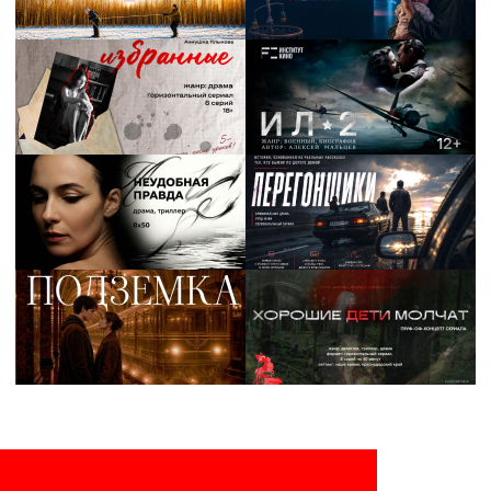
За большим столом
Вторая часть мероприятия прошла
в формате коротких быстрых встреч
«спиддейтинг» (с англ. speed dating).
Выпускники Института кино смогли
напрямую пообщаться с представителями
индустрии и получить первые карьерные
предложения.
Мероприятие вызвало высокий отклик
в профессиональном сообществе: свыше
половины приглашенных экспертов
индустрии намерены продолжить диалог
со студентами. В ближайшее время гостям
направят материалы проектов и организуют
встречи с авторами для углубленного
обсуждения идей.
«
«Надеюсь, что каждого из нас ждет
успех рано или поздно. Все мы сможем