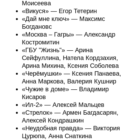
Короткий метр «ГБУ „Жизнь“» попал
в программу
Short Film Corner в Каннах
2026
и на фестиваль
«Святая Анна»
,
а «Стрелок» и «Хорошие дети молчат» были
отобраны на
ММКФ 2026
.
«
«В кино не любят тех, кто сдается. Сюда
приходят не просто работать, а работать
с душой. Главное — любить то, что
вы делаете. Потому что те, кто не любят,
здесь не задерживаются»,
— отметила Виктория Беляева, шеф-
редактор Плюс Студии Кинопоиска,
преподаватель.