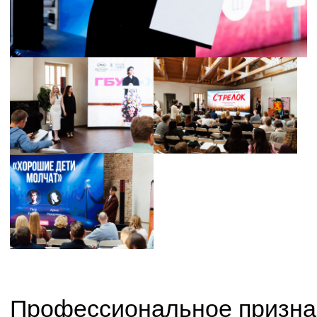
Залы Yauza Place еще хранят эхо
оживленных диалогов, а итоги
«Спиддейтинга» уже очевидны:
событие вызвало живой интерес со стороны
индустрии. И теперь у каждого сценария,
каждой идеи появился реальный шанс
попасть в производство.
Благодарим каждого, кто разделил с нами
этот вечер. Мероприятие закончилось —
а это значит, что для наших выпускников
все только начинается!
Партнеры мероприятия