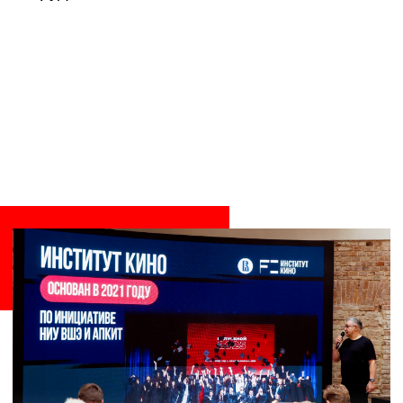
кино — это искусство, и, возможно, даже
важнейшее из искусств!".
Питчинги:
сценарный и «work-in-
progress»
Спиддейтинг начался с презентации
проектов выпускников. Студенты
представляли свои идеи для производства
будущих полных метров и сериалов
в рамках сценарного питчинга, а также
презентовали тизеры уже отснятых работ
в рамках питчинга «work-in-progress.
Материалы по всем проектам уже готовы
к производству, студентам оставалось
только «продать себя».