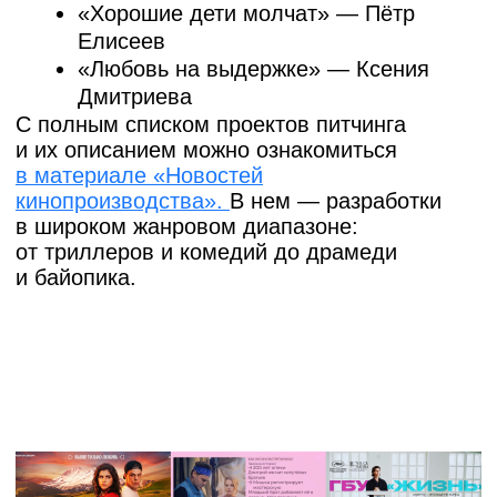
Индустрия здесь и сейчас
Гостями Спиддейтинга стали более 100
представителей ведущих онлайн-платформ,
продакшен-студий, телеканалов
и дистрибьютеров. Среди них:
Михаил
Китаев, Теймур Джафаров, Лала
Рустамова, Максим Рыбаков, Наталия
Шнейдерова, Александр Шебанов,
Димитрий Ян
и многие другие.
«