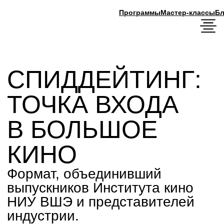
Программы
Мастер-классы
Блог
СПИДДЕЙТИНГ:
ТОЧКА ВХОДА
В БОЛЬШОЕ
КИНО
Формат, объединивший
выпускников Института кино
НИУ ВШЭ и представителей
индустрии.
14 мая в Yauza Place ведущие
представители киноиндустрии и новое
поколение авторов оказались за одним
столом. Институт кино НИУ ВШЭ провел
Спиддейтинг 2026 — событие уникального
формата, где выпускники презентовали
свои проекты ведущим продюсерам,
платформам и телеканалам.