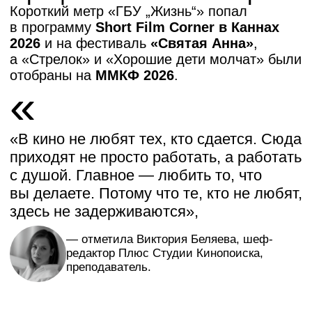
СМИ и издания о нас
📌
«
Новости кинопроизводств
а
»
собрали
все 23 проекта наших студентов в единый
каталог.
📌
«
Бюллетень кинопрокатчика
»
(БК Медиа)
выпустил большой материал
о проектах, представленных на питчинге.
📌
Издание
«VODоводOTT»
отметило, что
формат «Спиддейтинга» — «сравнительно
новый для нашего рынка, но явно
перспективный».
📌
Арина Бородина
,
известный журналист,
поделилась впечатлениями в своем
телеграм-канале.