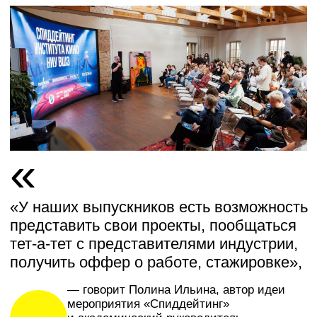
Первый в России
карьерный нетворкинг для
студентов киношкол
СПИДДЕЙТИНГ
— это новый формат живого общения
за большим столом, неформальные
знакомства начинающих кинематографистов
(продюсеров, режиссеров, сценаристов)
и представителей индустрии.