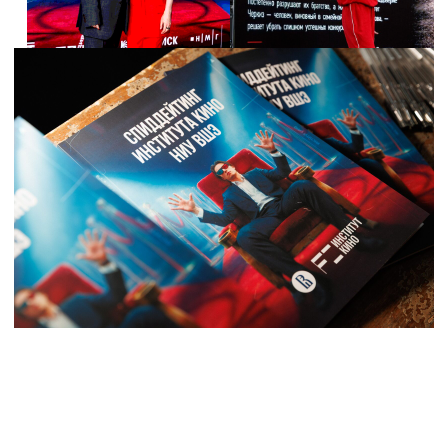
«
«У наших выпускников есть возможность
представить свои проекты, пообщаться
тет-а-тет с представителями индустрии,
получить оффер о работе, стажировке»,
— говорит Полина Ильина, автор идеи
мероприятия «Спиддейтинг»
и академический руководитель
программы «Кинопроизводство»
Института кино НИУ ВШЭ.