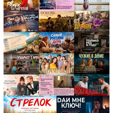
«Будьте смелее, ярче, креативнее,
будьте обособленными
и оригинальными. И больше смотрите
кино»,
— сказал слова напутствия
Михаил Китаев, продюсер,
руководитель Плюс Студии.
«
«Успеха, везения, востребованности
и возможности работать всем
выпускникам Института кино Высшей
школы экономики. Ну и Случай никто
не отменял»,
— отметила Арина Бородина,
журналист, кинообозреватель
в своем тг-канале