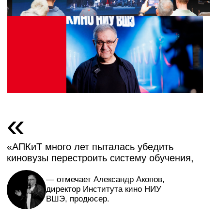
«
«Это гениальная идея — дать студентам
возможность показать себя. Приходят
продюсеры, сценаристы, представители
платформ, и ты можешь заявить о себе
в новом качестве»,
— отметила Анна Снаткина, актриса,
заслуженная артистка РФ,
выпускница Института кино.