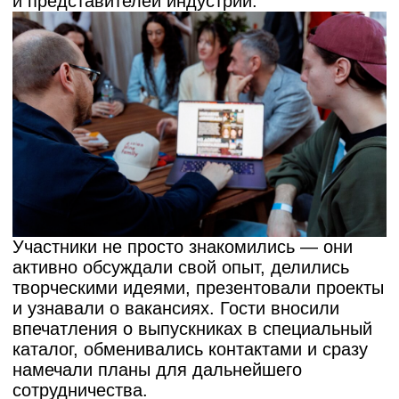
«
«АПКиТ много лет пыталась убедить
киновузы перестроить систему обучения,
— отмечает Александр Акопов,
директор Института кино НИУ
ВШЭ, продюсер.
— Благодаря совместным усилиям
с НИУ ВШЭ мы открыли Институт кино,
который реализует новый, практический
подход к кинообразованию.
Мы учим смотреть на кино с точки зрения
интересов массовой аудитории, с точки
зрения бизнеса, но не забываем, что