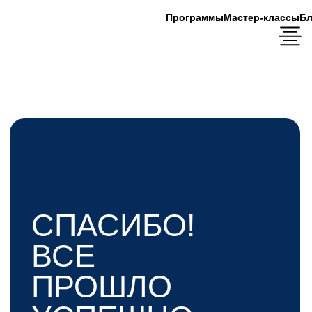
Программы
Мастер-классы
Блог
СПАСИБО!
ВСЕ
ПРОШЛО
УСПЕШНО.
Чтобы завершить регистрацию и получить
ссылку на трансляцию в день вебинара —
подключайтесь в наш бот Вконтакте.
Подключиться
ВПН должен быть выключен. Если не
получилось подключиться, выключите впн и
повторите регистрацию.