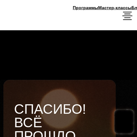
Программы
Мастер-классы
Блог
СПАСИБО!
ВСЁ
ПРОШЛО
УСПЕШНО
Чтобы завершить регистрацию и не
пропустить важную информацию по
мероприятию — подключайтесь в наш
телеграм-бот