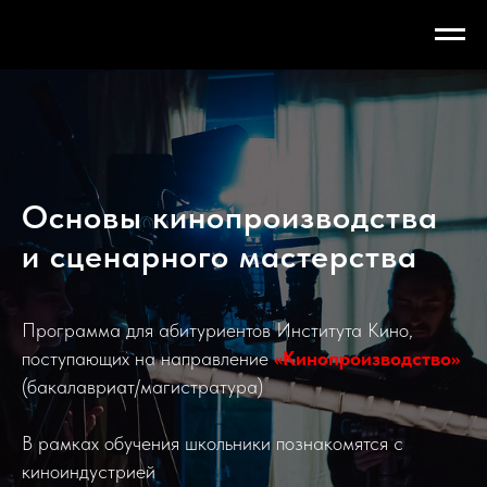
Основы кинопроизводства
и сценарного мастерства
Программа для абитуриентов Института Кино,
поступающих на направление
«Кинопроизводство»
(
бакалавриат/магистратура)
В рамках обучения школьники познакомятся с
киноиндустрией