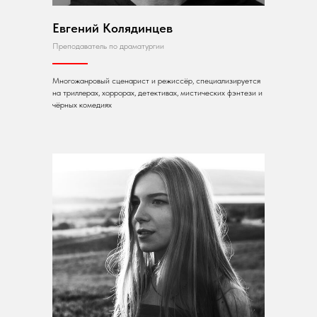
Евгений Колядинцев
Преподаватель по драматургии
Многожанровый сценарист и режиссёр, специализируется
на триллерах, хоррорах, детективах, мистических фэнтези и
чёрных комедиях