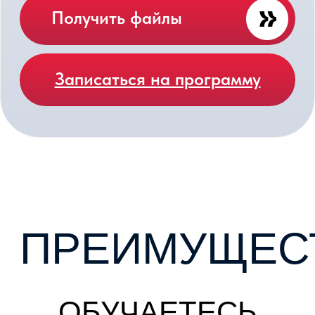
ТУЛЯКОВА
АНАСТАСИЯ
АНДРЕЕВНА
Преподаватель литературы
и олимпидный тренер сборной
Лицея по литературе, Кандидат
филологических наук