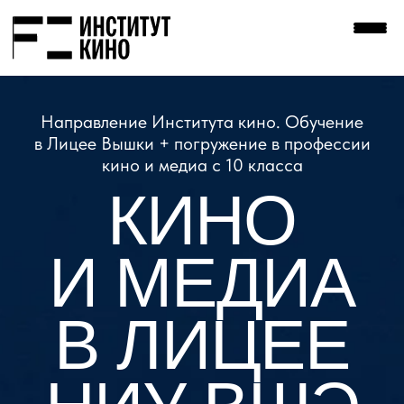
Направление Института кино. Обучение
в Лицее Вышки + погружение в профессии
кино и медиа с 10 класса
КИНО
И МЕДИА
В ЛИЦЕЕ
НИУ ВШЭ
№1
По поступлению
в ведущие вузы
ТОП-15