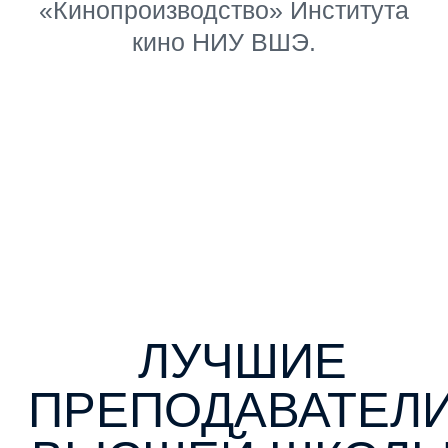
предметы Лицея НИУ ВШЭ
Математика, русский язык,
литература, физика и т.д.
Продюсирование
Бюджет, календарный план,
дистрибуция и
фестивальная стратегия.
Сторителлинг
Сценарное мастерство,
фрирайтинг, разбор
классических и современных
фильмов.