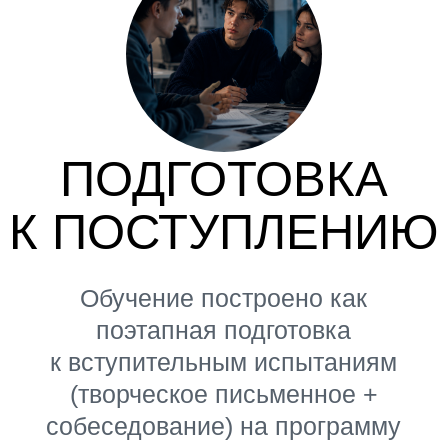
Почувствуй себя студентом
Вышки: лекции лидеров
индустрии, посещение открытых
занятий, стади-туры ,
образовательные
программы.
ЧТО БУДЕМ
ИЗУЧАТЬ
Общеобразовательные