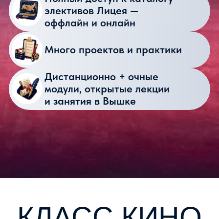
В ЛИЦЕЕ
НИУ ВШЭ
Хотите учиться в школе
и одновременно погружаться
в мир кино и медиа?
Направление «Кино и медиа» дает
именно такую возможность: вы
осваиваете стандартную
общеобразовательную программу
и получаете аттестат
Лицея НИУ ВШЭ, и параллельно
погружаетесь в профессию. За два
года вы изучите историю кино
и литературы, освоите основы
драматургии и киноязыка,
попробуете себя в режиссуре
и монтаже, познакомитесь с азами
продюсирования
и бюджетирования. Вас ждут
визиты в настоящие киностудии