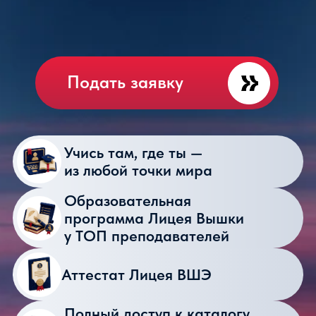
Аттестат Лицея ВШЭ
Полный доступ к каталогу
элективов Лицея —
оффлайн и онлайн
Много проектов и практики
Дистанционно + очные
модули, открытые лекции
и занятия в Вышке
КЛАСС КИНО
И МЕДИА