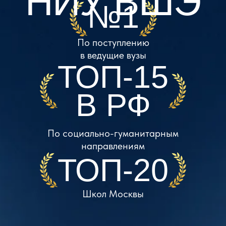
В РФ
По социально-гуманитарным
направлениям
ТОП-20
Школ Москвы
Подать заявку
Учись там, где ты —
из любой точки мира
Образовательная
программа Лицея Вышки
у ТОП преподавателей