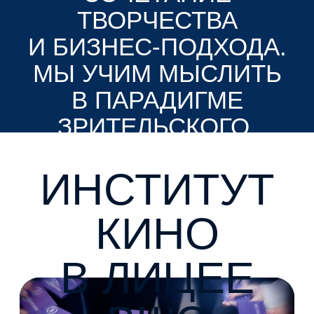
ЧЕРНЕЦКАЯ
Руководитель направления
Довузовского образования
Института кино
Руководитель программы «Кино
и медиа в лицее НИУ ВШЭ»
Сценарист, креативный продюсер,
Старший преподаватель Института кино
НИУ ВШЭ
ХЭДЛАЙНЕРЫ
СО СТОРОНЫ
ЛИЦЕЯ