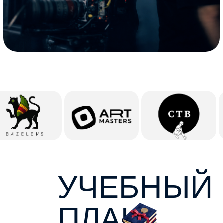
МЫШЛЕНИЕ И АНАЛИТИКА
Практика мышления
(практический курс по теории
познания, 10 класс) —
критическое мышление, разбор
аргументов, работа с идеями.
Лицейских интеллектуальный
клуб
ПО ПРОФИЛЮ
История стилей в искусстве
Факультатив по подготовке
к олимпиадам по МХК/Искусству