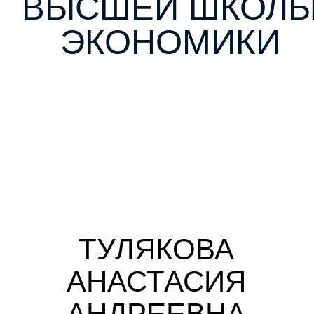
ПРОФИЛЬ КИНО
И МЕДИА:
УЧИТЕСЬ
У ПРОФЕССИОНАЛОВ.
СНИМАЙТЕ
СО СТУДЕНТАМИ
ИНСТИТУТА КИНО
Преподаватели —
действующие режиссеры,
сценаристы и продюсеры
(педагоги Института кино
НИУ ВШЭ)
Волонтерство и участие
Кинофестивали, премии, форумы