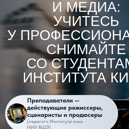
(Творческое задание +
Собеседование)
Знания для сдачи ЕГЭ
по Литературе и Русскому
языку
ПОДАТЬ
ЗАЯВКУ
Подайте заявку на программу.
С вами свяжется менеджер
и ответит на все вопросы про
поступление, вступительные
испытания и обучение в Лицее