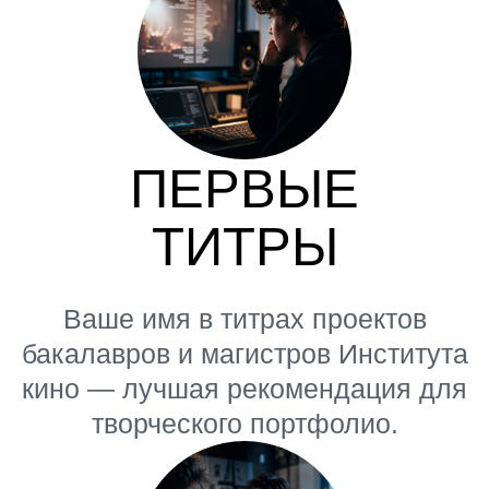
Официальная информация
о направлении Института кино
в Лицее ВШЭ. Очно-заочное
обучение, съемки, онлайн
из любой точки РФ. Портфолио
для поступления
на «Кинопроизводство».
Подать заявку
ЧТО ВАС ЖДЕТ