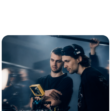
по выбору + подготовка к ЕГЭ +
с преподавателями
любые факультативы на выбор
кино (синхронно —
разборы, питчинги)
+ очные модули.
ЛИЦЕИСТ
МОЖЕТ
ВЫБРАТЬ
ФАКУЛЬТАТИВЫ
Учеба на каждом курсе
не ограничивается дисциплинами
общего курса, элективами
и предметами факультетского дня:
важную часть составляют
дисциплины, изучаемые сверх
программы, — факультативы.