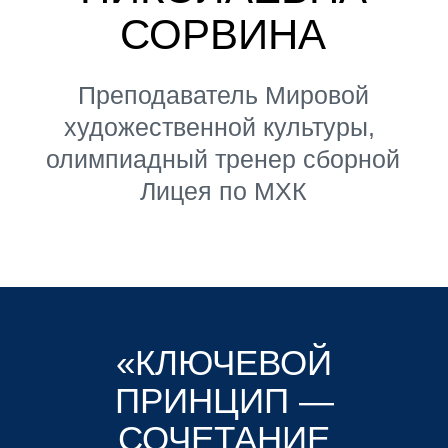
Директор Института кино НИУ
ВШЭ
Профессор, сопредседатель Правления
Ассоциации продюсеров кино
и телевидения (АПКиТ), сооснователь
Космос Студио, основатель «Амедиа»,
кандидат искусствоведения
ТАТЬЯНА