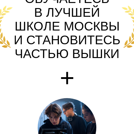
НАТАЛЬЯ
НИКОЛАЕВНА
СОРВИНА
Преподаватель Мировой
художественной культуры,
олимпиадный тренер сборной
Лицея по МХК
«КЛЮЧЕВОЙ
ПРИНЦИП —
СОЧЕТАНИЕ
ТВОРЧЕСТВА
И БИЗНЕС-ПОДХОДА.