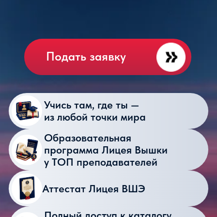
Аттестат Лицея ВШЭ
Полный доступ к каталогу
элективов Лицея —
оффлайн и онлайн
Много проектов и практики
Дистанционно + очные
модули, открытые лекции
и занятия в Вышке
КЛАСС КИНО
И МЕДИА В ЛИЦЕЕ