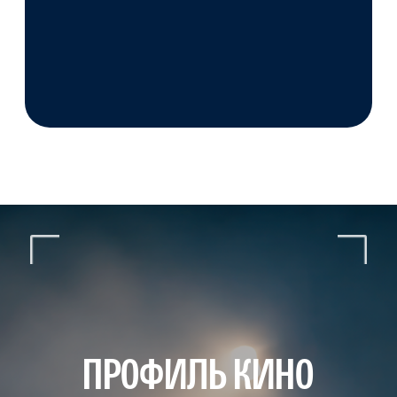
«Кино и медиа»)
ШАГ 2
Пройти конкурс
ЧТО ВЫ ПОЛУЧИТЕ
НА ВЫХОДЕ:
Сформированное портфолио
Аттестат Лицея НИУ ВШЭ
Готовность
к вступительным
в Институт кино