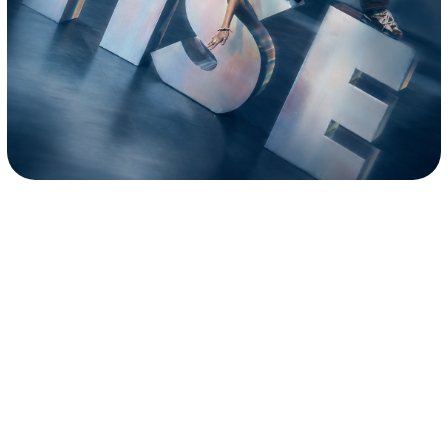
УЧЕБНЫЙ
ПЛАН
Формат: гибрид = онлайн + 2 очных
модуля в год + неограниченный
доступ к оффлайн элективам
ОБЩЕОБРАЗОВАТЕЛЬНЫЕ
ПРОФИЛЬ КИН
Онлайн-занятия
ПРЕДМЕТЫ
по кинопроизводств
Базовая программа лицея +
с преподавателями 
углубленные предметы по выбору
кино (синхронно — 