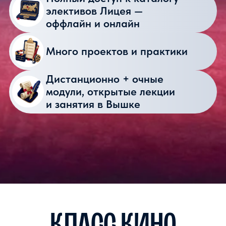
НИУ ВШЭ
Хотите учиться в школе
и одновременно погружаться
в мир кино и медиа?
Направление «Кино и медиа» дает
именно такую возможность: вы
осваиваете стандартную
общеобразовательную программу
и получаете аттестат
Лицея НИУ ВШЭ, и параллельно
погружаетесь в профессию. За два
года вы изучите историю кино
и литературы, освоите основы
драматургии и киноязыка,
попробуете себя в режиссуре
и монтаже, познакомитесь с азами
продюсирования
и бюджетирования. Вас ждут
визиты в настоящие киностудии