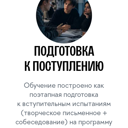
Почувствуй себя студентом Вышки:
лекции лидеров индустрии,
посещение открытых занятий,
стади-туры , образовательные
программы.
ЧТО БУДЕМ ИЗУЧАТЬ
Общеобразовательные
предметы Лицея НИУ ВШЭ
Математика, русский язык,