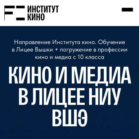
Направление Института кино. Обучение
в Лицее Вышки + погружение в профессии
кино и медиа с 10 класса
КИНО И МЕДИА
В ЛИЦЕЕ НИУ
ВШЭ
№1
По поступлению
в ведущие вузы
ТОП-15