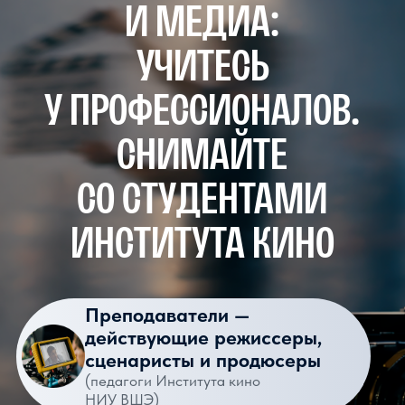
(Творческое задание +
Собеседование)
Знания для сдачи ЕГЭ
по Литературе и Русскому
языку
ПОДАТЬ ЗАЯВКУ
Подайте заявку на программу.
С вами свяжется менеджер
и ответит на все вопросы про
поступление, вступительные
испытания и обучение в Лицее НИУ