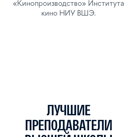
литература, физика и т.д.
Продюсирование
Бюджет, календарный план,
дистрибуция и фестивальная
стратегия.
Сторителлинг
Сценарное мастерство,
фрирайтинг, разбор
классических и современных
фильмов.