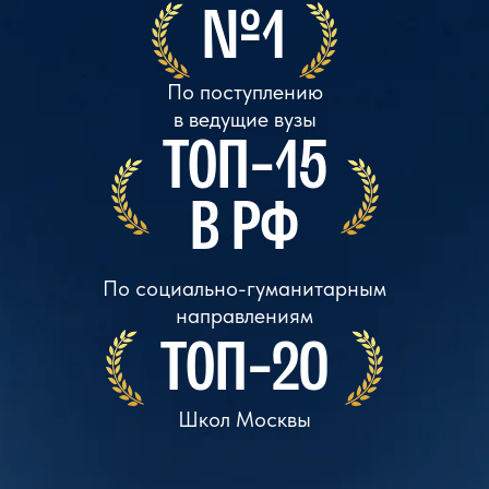
В РФ
По социально-гуманитарным
направлениям
ТОП-20
Школ Москвы
Подать заявку
Учись там, где ты —
из любой точки мира
Образовательная
программа Лицея Вышки
у ТОП преподавателей