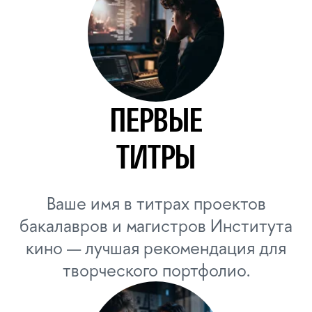
о направлении Института кино
в Лицее ВШЭ. Очно-заочное
обучение, съемки, онлайн из любой
точки РФ. Портфолио для
поступления
на «Кинопроизводство».
Подать заявку
ЧТО ВАС ЖДЕТ