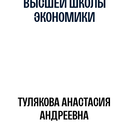
ПРОФИЛЬ КИНО
И МЕДИА:
УЧИТЕСЬ
У ПРОФЕССИОНАЛОВ.
СНИМАЙТЕ
СО СТУДЕНТАМИ
ИНСТИТУТА КИНО
Преподаватели —
действующие режиссеры,
сценаристы и продюсеры
(педагоги Института кино
НИУ ВШЭ)
Волонтерство и участие
Кинофестивали, премии, форумы