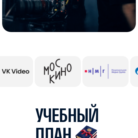
МЫШЛЕНИЕ И АНАЛИТИКА
Практика мышления
(практический курс по теории
познания, 10 класс) —
критическое мышление, разбор
аргументов, работа с идеями.
Лицейских интеллектуальный
клуб
ПО ПРОФИЛЮ
История стилей в искусстве
Факультатив по подготовке
к олимпиадам по МХК/Искусству