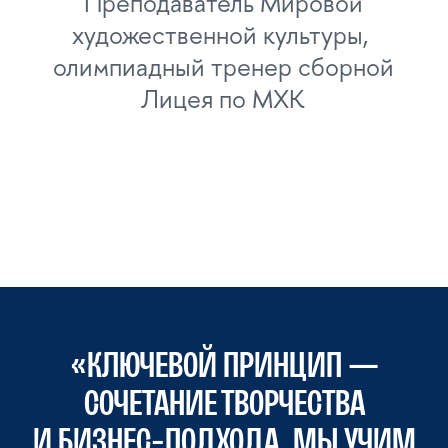
Директор Института кино НИУ ВШЭ
Профессор, сопредседатель Правления
Ассоциации продюсеров кино
и телевидения (АПКиТ), сооснователь
Космос Студио, основатель «Амедиа»,
кандидат искусствоведения
ТАТЬЯНА