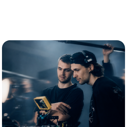
+ подготовка к ЕГЭ + любые
разборы, питчинги)
факультативы на выбор
+ очные модули.
ЛИЦЕИСТ МОЖЕТ
ВЫБРАТЬ
ФАКУЛЬТАТИВЫ
Учеба на каждом курсе
не ограничивается дисциплинами
общего курса, элективами
и предметами факультетского дня:
важную часть составляют
дисциплины, изучаемые сверх
программы, — факультативы.