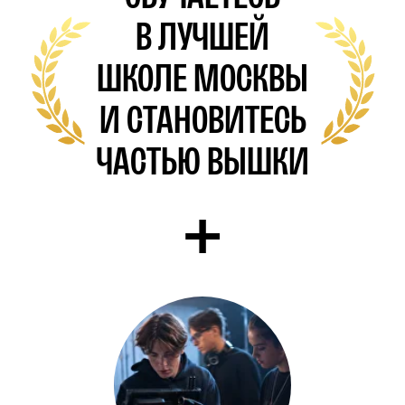
СОРВИНА
Преподаватель Мировой
художественной культуры,
олимпиадный тренер сборной
Лицея по МХК
«КЛЮЧЕВОЙ ПРИНЦИП —
СОЧЕТАНИЕ ТВОРЧЕСТВА
И БИЗНЕС-ПОДХОДА. МЫ УЧИМ
МЫСЛИТЬ В ПАРАДИГМЕ
ЗРИТЕЛЬСКОГО, МАССОВОГО