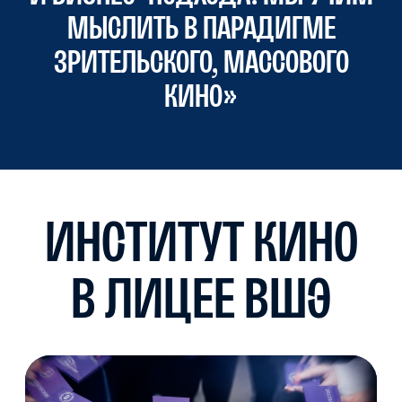
ЧЕРНЕЦКАЯ
Руководитель направления Довузовского
образования Института кино
Руководитель программы «Кино и медиа
в лицее НИУ ВШЭ»
Сценарист, креативный продюсер, Старший
преподаватель Института кино НИУ ВШЭ
ХЭДЛАЙНЕРЫ
СО СТОРОНЫ
ЛИЦЕЯ