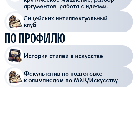
РЕАЛЬНОЕ
ПОРТФОЛИО
Участие в съемках курсовых
и дипломов студентов.
Вы не просто учитесь —
вы формируете пакет работ для
поступления в Институт кино
ВШЭ.
ПЕРВЫЕ
ТИТРЫ