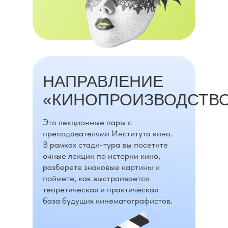
Вадим Курилов
Кол-во мест: 4
24 АПРЕЛЯ С 18:00
НАПРАВЛЕНИЕ
ДО 21:00
Занятие «Основы сценической речи»
«КИНОПРОИЗВОДСТВО
ПОДАТЬ ЗАЯВКУ
Это лекционные пары с
преподавателями Института кино.
В рамках стади-тура вы посетите
очные лекции по истории кино,
разберете знаковые картины и
поймете, как выстраивается
теоретическая и практическая
база будущих кинематографистов.