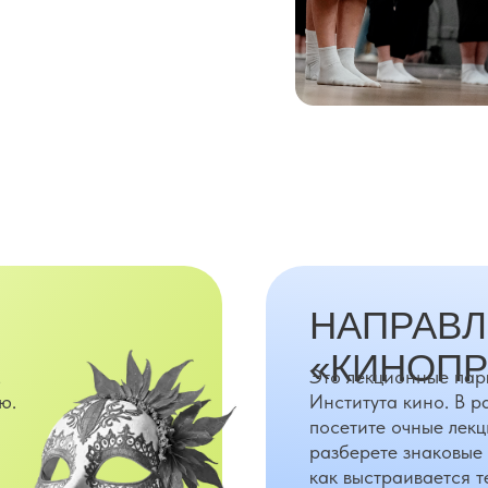
ДО 13:00
Занятие «Актёрское мастерство»
ПОДАТЬ ЗАЯВКУ
НАПРАВ
«КИНОПР
,
Это лекционные пар
ю.
Института кино. В р
посетите очные лекц
разберете знаковые 
как выстраивается т