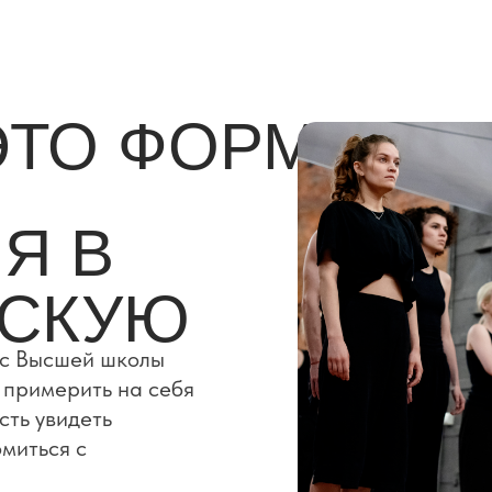
ЭТО ФОРМАТ
Я В
ЕСКУЮ
ус Высшей школы
Программа «Актёр»
 примерить на себя
1 курс
сть увидеть
миться с
18 АПРЕЛЯ С 11:00