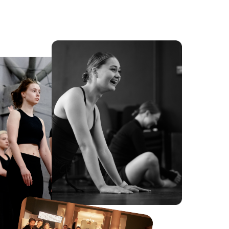
Программа «Актёр»
Рамуне Ходоркайте
Кол-во мест: 3
18 АПРЕЛЯ С 14:00