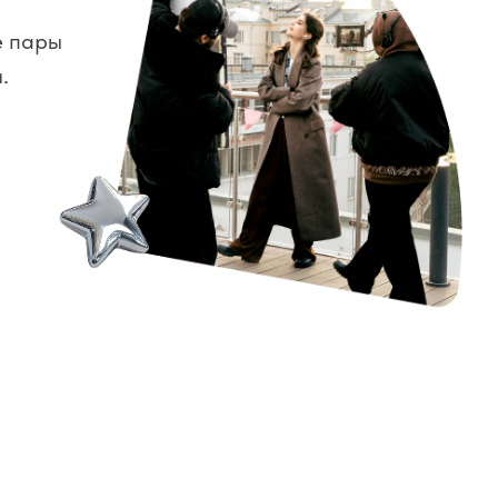
е пары
.