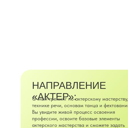
ДО 13:00
Занятие «Фехтование»
ПОДАТЬ ЗАЯВКУ
НАПРАВЛЕНИЕ
«АКТЕР»:
Очный тренинг по актерскому мастерству
технике речи, основам танца и фехтовани
Вы увидите живой процесс освоения
профессии, освоите базовые элементы
актерского мастерства и сможете задать