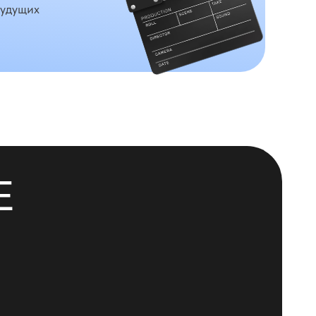
будущих
Е